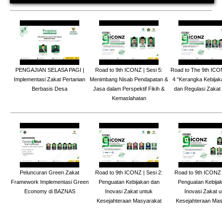
PENGAJIAN SELASA PAGI |
Road to 9th ICONZ | Sesi 5:
Road to The 9th ICO
Implementasi Zakat Pertanian
Menimbang Nisab Pendapatan &
4 “Kerangka Kebija
Berbasis Desa
Jasa dalam Perspektif Fikih &
dan Regulasi Zakat
Kemaslahatan
Peluncuran Green Zakat
Road to 9th ICONZ | Sesi 2:
Road to 9th ICONZ |
Framework Implementasi Green
Penguatan Kebijakan dan
Penguatan Kebija
Economy di BAZNAS
Inovasi Zakat untuk
Inovasi Zakat u
Kesejahteraan Masyarakat
Kesejahteraan Mas