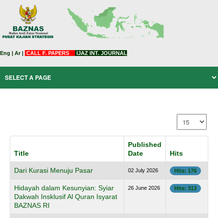
Eng
|
Ar
|
CALL F. PAPERS
IJAZ INT. JOURNAL
Display #
Published
Title
Date
Hits
Dari Kurasi Menuju Pasar
02 July 2026
Hits: 176
Hidayah dalam Kesunyian: Syiar
26 June 2026
Hits: 313
Dakwah Insklusif Al Quran Isyarat
BAZNAS RI