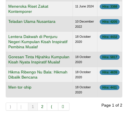
Meneroka Riset Zakat
11 June 2024
Hits: 3388
Kontemporer
Teladan Ulama Nusantara
10 December
Hits: 4205
2022
Lentera Dakwah di Penjuru
18 October
Hits: 4432
Negeri Kumpulan Kisah Inspiratif
2020
Pembina Mualaf
Goresan Tinta Hijrahku Kumpulan
18 October
Hits: 5817
Kisah Nyata Inspiratif Mualaf
2020
Hikma Ribengo Nu Bala: Hikmah
18 October
Hits: 4639
Dibalik Bencana
2020
Men·tor·ship
18 October
Hits: 4411
2020
Page 1 of 2
1
2