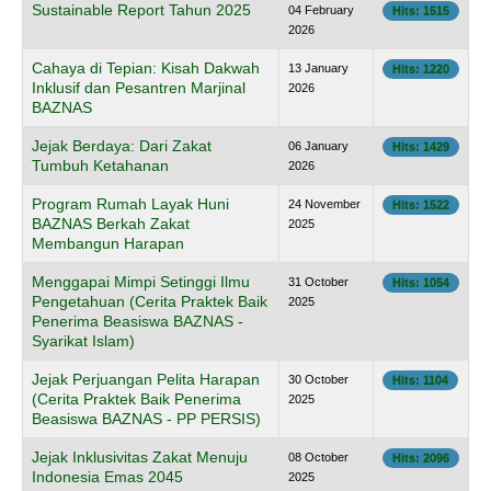
Sustainable Report Tahun 2025
04 February
Hits: 1515
2026
Cahaya di Tepian: Kisah Dakwah
13 January
Hits: 1220
Inklusif dan Pesantren Marjinal
2026
BAZNAS
Jejak Berdaya: Dari Zakat
06 January
Hits: 1429
Tumbuh Ketahanan
2026
Program Rumah Layak Huni
24 November
Hits: 1522
BAZNAS Berkah Zakat
2025
Membangun Harapan
Menggapai Mimpi Setinggi Ilmu
31 October
Hits: 1054
Pengetahuan (Cerita Praktek Baik
2025
Penerima Beasiswa BAZNAS -
Syarikat Islam)
Jejak Perjuangan Pelita Harapan
30 October
Hits: 1104
(Cerita Praktek Baik Penerima
2025
Beasiswa BAZNAS - PP PERSIS)
Jejak Inklusivitas Zakat Menuju
08 October
Hits: 2096
Indonesia Emas 2045
2025