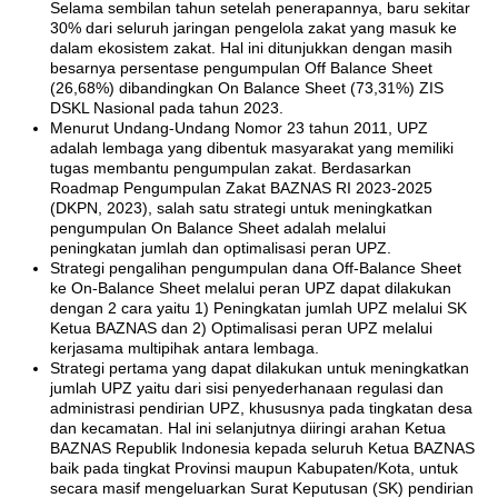
Selama sembilan tahun setelah penerapannya, baru sekitar
30% dari seluruh jaringan pengelola zakat yang masuk ke
dalam ekosistem zakat. Hal ini ditunjukkan dengan masih
besarnya persentase pengumpulan Off Balance Sheet
(26,68%) dibandingkan On Balance Sheet (73,31%) ZIS
DSKL Nasional pada tahun 2023.
Menurut Undang-Undang Nomor 23 tahun 2011, UPZ
adalah lembaga yang dibentuk masyarakat yang memiliki
tugas membantu pengumpulan zakat. Berdasarkan
Roadmap Pengumpulan Zakat BAZNAS RI 2023-2025
(DKPN, 2023), salah satu strategi untuk meningkatkan
pengumpulan On Balance Sheet adalah melalui
peningkatan jumlah dan optimalisasi peran UPZ.
Strategi pengalihan pengumpulan dana Off-Balance Sheet
ke On-Balance Sheet melalui peran UPZ dapat dilakukan
dengan 2 cara yaitu 1) Peningkatan jumlah UPZ melalui SK
Ketua BAZNAS dan 2) Optimalisasi peran UPZ melalui
kerjasama multipihak antara lembaga.
Strategi pertama yang dapat dilakukan untuk meningkatkan
jumlah UPZ yaitu dari sisi penyederhanaan regulasi dan
administrasi pendirian UPZ, khususnya pada tingkatan desa
dan kecamatan. Hal ini selanjutnya diiringi arahan Ketua
BAZNAS Republik Indonesia kepada seluruh Ketua BAZNAS
baik pada tingkat Provinsi maupun Kabupaten/Kota, untuk
secara masif mengeluarkan Surat Keputusan (SK) pendirian