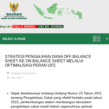
Eng
|
Ar
|
CALL F. PAPERS
IJAZ INT. JOURNAL
STRATEGI PENGALIHAN DANA OFF BALANCE
SHEET KE ON BALANCE SHEET MELALUI
OPTIMALISASI PERAN UPZ
Published: 30 April 2024
Hits: 6314
Sejak disahkannya Undang-Undang Nomor 23 Tahun 2011
tentang Pengelolaan Zakat yang efektif berlaku pada tahun
2015, perkembangan dalam membangun ekosistem
pengelolaan zakat masih belum sepenuhnya optimal.