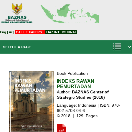
Eng
|
Ar
|
CALL F. PAPERS
IJAZ INT. JOURNAL
Book Publication
INDEKS RAWAN
PEMURTADAN
Author
: BAZNAS
Center of
Strategic Studies
(2018)
Language: Indonesia | ISBN: 978-
602-5708-04-6
© 2018 | 129 Pages