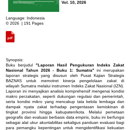
Vol. 10, 2026
Language: Indonesia
© 2026 | 191 Pages
Synopsis:
Buku berjudul
"Laporan Hasil Pengukuran Indeks Zakat
Nasional Tahun 2026 - Buku 1: Sumatra"
ini merupakan
laporan strategis yang disusun oleh Pusat Kajian Strategis
BAZNAS untuk memotret kinerja pengelolaan zakat di
wilayah Sumatra melalui instrumen Indeks Zakat Nasional (IZN)
.
Laporan ini menyajikan analisis komprehensif mengenai kondisi
makro perzakatan, seperti dukungan regulasi dan pemerintah,
serta kondisi mikro yang mencakup tata kelola lembaga dan
dampak nyata zakat terhadap pengentasan kemiskinan di
tingkat provinsi hingga kabupaten/kota
.
Melalui pemetaan
geografis dan evaluasi berbasis data empiris, buku ini berfungsi
sebagai alat ukur akuntabilitas sekaligus panduan evaluasi bagi
para pemangku kepentingan untuk mengidentifikasi kekuatan