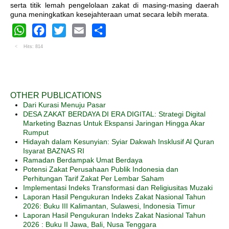
serta titik lemah pengelolaan zakat di masing-masing daerah
guna meningkatkan kesejahteraan umat secara lebih merata
.
WhatsApp
Facebook
Twitter
Email
Share
Hits: 814
OTHER PUBLICATIONS
Dari Kurasi Menuju Pasar
DESA ZAKAT BERDAYA DI ERA DIGITAL: Strategi Digital
Marketing Baznas Untuk Ekspansi Jaringan Hingga Akar
Rumput
Hidayah dalam Kesunyian: Syiar Dakwah Insklusif Al Quran
Isyarat BAZNAS RI
Ramadan Berdampak Umat Berdaya
Potensi Zakat Perusahaan Publik Indonesia dan
Perhitungan Tarif Zakat Per Lembar Saham
Implementasi Indeks Transformasi dan Religiusitas Muzaki
Laporan Hasil Pengukuran Indeks Zakat Nasional Tahun
2026: Buku III Kalimantan, Sulawesi, Indonesia Timur
Laporan Hasil Pengukuran Indeks Zakat Nasional Tahun
2026 : Buku II Jawa, Bali, Nusa Tenggara