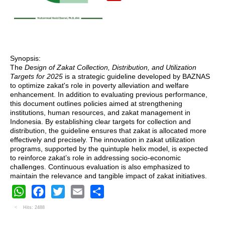
Synopsis:
The
Design of Zakat Collection, Distribution, and Utilization
Targets for 2025
is a strategic guideline developed by BAZNAS
to optimize zakat's role in poverty alleviation and welfare
enhancement. In addition to evaluating previous performance,
this document outlines policies aimed at strengthening
institutions, human resources, and zakat management in
Indonesia. By establishing clear targets for collection and
distribution, the guideline ensures that zakat is allocated more
effectively and precisely. The innovation in zakat utilization
programs, supported by the quintuple helix model, is expected
to reinforce zakat’s role in addressing socio-economic
challenges. Continuous evaluation is also emphasized to
maintain the relevance and tangible impact of zakat initiatives.
WhatsApp
Facebook
Twitter
Email
Share
Hits: 2488